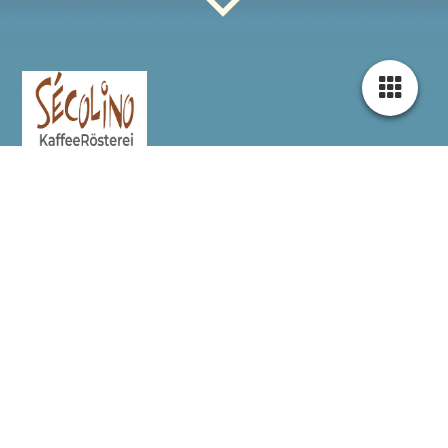
Secolino KaffeeRösterei ist eine
Premium Bio Spezialitäten
Kaffeerösterei in Pfaffenhofen an der
Ilm
Ethiopien
Ethiopien der Ursprung des Kaffees
Yirgacheffee aus Äthiopien