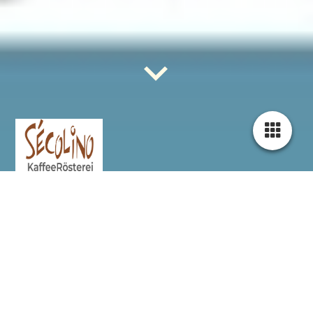
Secolino KaffeeRösterei ist eine
Premium Bio Spezialitäten
Kaffeerösterei in Pfaffenhofen an der
Ilm