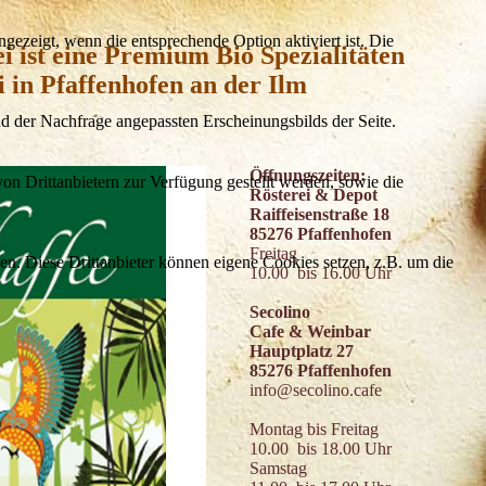
ezeigt, wenn die entsprechende Option aktiviert ist. Die
i ist eine Premium Bio Spezialitäten
i in Pfaffenhofen an der Ilm
d der Nachfrage angepassten Erscheinungsbilds der Seite.
Öffnungszeiten:
on Drittanbietern zur Verfügung gestellt werden, sowie die
Rösterei & Depot
Raiffeisenstraße 18
85276 Pfaffenhofen
Freitag
den. Diese Drittanbieter können eigene Cookies setzen, z.B. um die
10.00 bis 16.00 Uhr
Secolino
Cafe & Weinbar
Hauptplatz 27
85276 Pfaffenhofen
info@secolino.cafe
Montag bis Freitag
10.00 bis 18.00 Uhr
Samstag