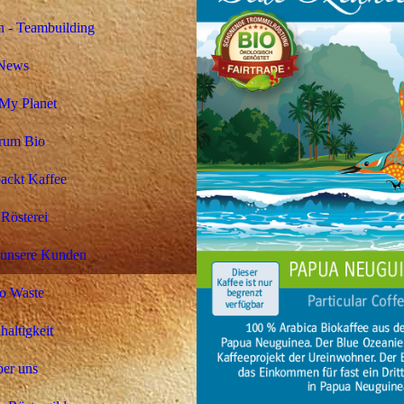
 - Teambuilding
News
My Planet
rum Bio
ackt Kaffee
Rösterei
 unsere Kunden
o Waste
altigkeit
er uns