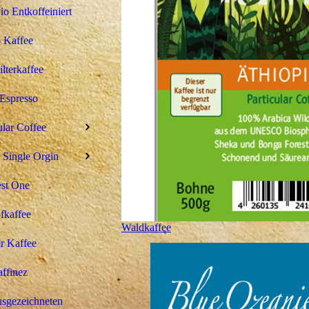
 Entkoffeiniert
 Kaffee
ilterkaffee
Espresso
ular Coffee
 Single Orgin
st One
fkaffee
Waldkaffee
r Kaffee
ffinez
sgezeichneten