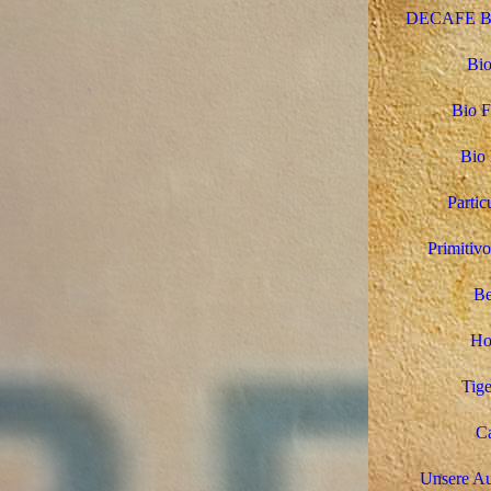
DECAFE Bio
Bio
Bio F
Bio 
Partic
Primitivo
Be
Ho
Tige
Ca
Unsere Au