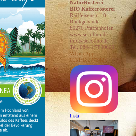
NaturRösterei
BIO Kaffeerösterei
Raiffeisenstr. 18
Rückgebäude
85276 Pfaffenhofen
www
.secolin
o.de
info@secolino.de
Tel. 08441/7890600
Whats App
0151/18207342
Insta