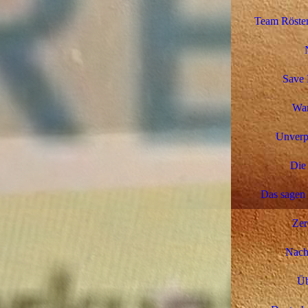
Team Rösten
Save 
Wa
Unverp
Die 
Das sagen
Zer
Nachh
Üb