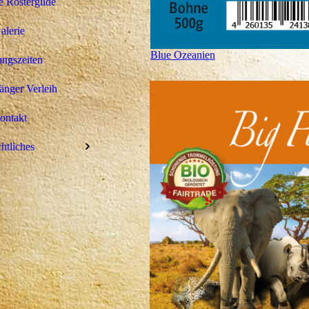
 Röstergilde
alerie
Blue Ozeanien
ngszeiten
nger Verleih
ontakt
htliches