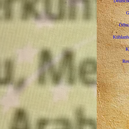
Deutsche
G
Öffnu
Kühlanhä
K
Rec