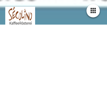
Secolino KaffeeRösterei ist eine
Premium Bio Spezialitäten
Kaffeerösterei in Pfaffenhofen an der
Ilm
Öffnungszeiten !
Die Rösterei & Depot in der
Raiffeisenstr. 18
Freitag von 10.00 Uhr bis 16.00 Uhr